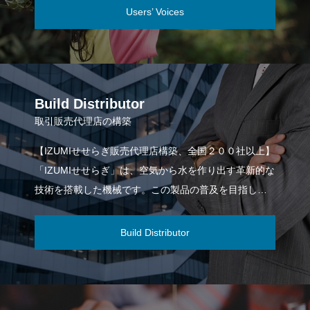
でも
Users’ Voices
Build Distributor
取引販売代理店の構築
【IZUMIせせらぎ販売代理店構築、全国２００社以上】
「IZUMIせせらぎ」は、空気から水を作り出す革新的な
技術を搭載した機械です。この製品の普及を目指し、
200社以上の販売代理店網を構築した
Build Distributor