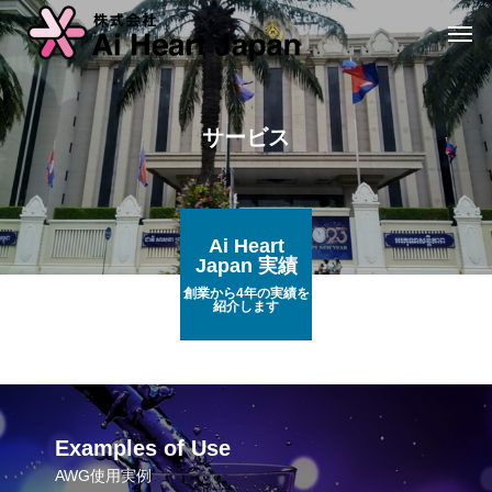
サービス
Ai Heart
Japan 実績
創業から4年の実績を
紹介します
Examples of Use
AWG使用実例