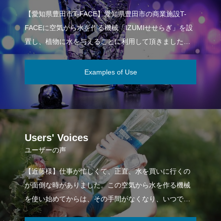
【愛知県豊田市T-FACE】愛知県豊田市の商業施設T-
FACEに空気から水を作る機械「IZUMIせせらぎ」を設
置し、植物に水を与えることに利用して頂きました。 1
年以上利用した結果、植物は常に
Examples of Use
Users' Voices
ユーザーの声
【近藤様】仕事が忙しくて、正直、水を買いに行くの
が面倒な時がありました。この空気から水を作る機械
を使い始めてからは、その手間がなくなり、いつでも
手軽に新鮮な水が飲めるようになりました。コスト面