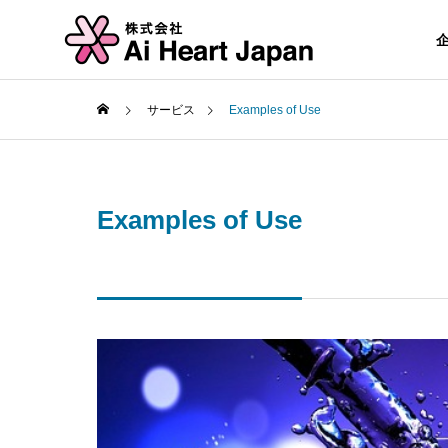
サービス
Examples of Use
会社概要
Examples of Use
企業案内
AWG
株式会社Ai Heart Japan
空気から水を作る技術
沿革・組織
Examples
AWG使用実例